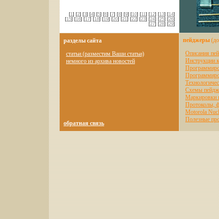
[
1
] [
2
] [
3
] [
4
] [
5
] [
6
] [
7
] [
8
] [
9
] [
10
] [
11
] [
12
] [
13
] [
14
]
[
15
] [
16
] [
17
] [
18
] [
19
] [
20
] [
21
] [
22
] [
23
] [
24
] [
25
] [
26
]
[
27
] [
28
] [
29
]
пейджеры
(до
разделы сайта
Описания пе
статьи (разместим Ваши статьи)
Инструкции 
немного из архива новостей
Программиро
Программиро
Технологиче
Схемы пейдж
Маркировки 
Протоколы, 
Motorola Nuc
Полезные пр
обратная связь