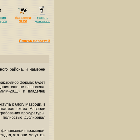
ания
барахолки
технич.
еров
NEW!
документ.
Список новостей
ного района, и намерен
каких-либо формах будет
дания еще не назначена.
«МММ-2011» и владелец
тупа к блогу Мавроди, в
лагаемая схема Мавроди
требования прокуратуры,
й полностью дублировал
го финансовой пирамидой.
ждал, что они могут как