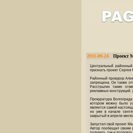
2011-09-24
Проект М
Центральный районный 
признать проект Сергея
Районный прокурор Алек
запрещена. Он также от
Расстрыгин также отм
рекламных конструкций. 
Прокуратура Волгограда
котором можно было уз
является самой настоящ
но уже в начале сентя
закрытый в апреле месяц
Запустил свой проект Ма
Автор пообещал своим в
получить, так и потерять 